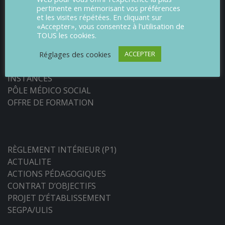
pertinente en mémorisant vos préférences
et les visites répétées. En cliquant sur
«Accepter», vous consentez à l'utilisation de
TOUS les cookies.
ACCUEIL
LE MOT DE LA PRINCIPALE
Réglages des cookies
ACCEPTER
ORGANIGRAMME
INSTANCES
PÔLE MÉDICO SOCIAL
OFFRE DE FORMATION
RÈGLEMENT INTÉRIEUR (P1)
ACTUALITE
ACTIONS PÉDAGOGIQUES
CONTRAT D’OBJECTIFS
PROJET D’ÉTABLISSEMENT
SEGPA/ULIS