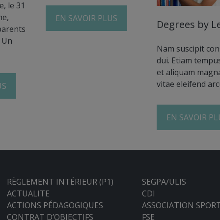
, le 31
me,
EN SAVOIR PLUS
Degrees by Le
parents
, Un
Nam suscipit con
dui. Etiam tempus
et aliquam magn
vitae eleifend arc
US
EN SAVOIR PL
RÈGLEMENT INTÉRIEUR (P1)
SEGPA/ULIS
ACTUALITE
CDI
ACTIONS PÉDAGOGIQUES
ASSOCIATION SPORT
CONTRAT D’OBJECTIFS
FSE