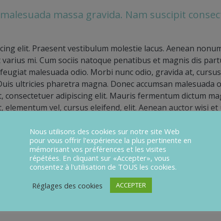
 malesuada massa gravida. Nam suscipit consec
scing elit. Praesent vestibulum molestie lacus. Aenean non
t varius mi. Cum sociis natoque penatibus et magnis dis part
 feugiat malesuada odio. Morbi nunc odio, gravida at, cursus
. Duis ultricies pharetra magna. Donec accumsan malesuada or
t, consectetuer adipiscing elit. Mauris fermentum dictum ma
t, elementum vel, cursus eleifend, elit. Aenean auctor wisi et
trum ante eu lacus.
Nous utilisons des cookies sur notre site Web
pour vous offrir l'expérience la plus pertinente en
mémorisant vos préférences et les visites
répétées. En cliquant sur «Accepter», vous
ta. Fusce suscipit varius mi. Cum sociis natoque penatibus
consentez à l'utilisation de TOUS les cookies.
s mus. Nulla dui. Fusce feugiat malesuada odio. Morbi nunc o
Réglages des cookies
ACCEPTER
s tristique orci ac sem. Duis ultricies pharetra magna. Donec
orem ipsum dolor sit amet, consectetuer adipiscing elit.