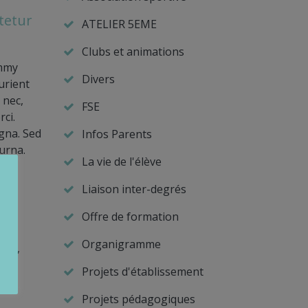
tetur
ATELIER 5EME
Clubs et animations
ummy
Divers
urient
 nec,
FSE
ci.
gna. Sed
Infos Parents
 urna.
La vie de l'élève
Liaison inter-degrés
Offre de formation
 et
Organigramme
dio,
Projets d'établissement
Projets pédagogiques