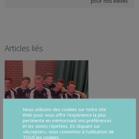
pour nos élèves
Articles liés
Nous utilisons des cookies sur notre site
Web pour vous offrir l'expérience la plus
pertinente en mémorisant vos préférences
et les visites répétées. En cliquant sur
«Accepter», vous consentez à l'utilisation de
16 MARS 2017: AS BASKETJEAN RENOIR CHAMPIONNE DU
TOUS les cookies.