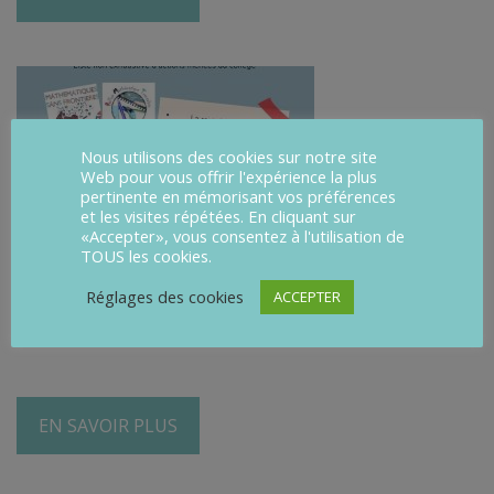
Nous utilisons des cookies sur notre site
Web pour vous offrir l'expérience la plus
pertinente en mémorisant vos préférences
et les visites répétées. En cliquant sur
«Accepter», vous consentez à l'utilisation de
TOUS les cookies.
Réglages des cookies
ACCEPTER
Actions et projets 2022-2023
EN SAVOIR PLUS